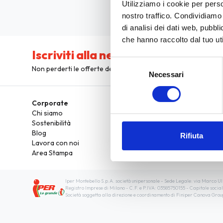
Utilizziamo i cookie per perso
nostro traffico. Condividiamo 
di analisi dei dati web, pubbl
che hanno raccolto dal tuo uti
Iscriviti alla newsletter
Selezione
Non perderti le offerte del mondo Iper!
Necessari
del
consenso
Corporate
Hai bisogn
Chi siamo
FAQ
Sostenibilità
Richiami pr
Blog
Dichiarazio
Rifiuta
Lavora con noi
Area Stampa
Iper Montebello S.p.A. società unipersonale - Sede Legale: via Marco U
Registro Imprese di Milano - C.F. e P.IVA: 03585750155 - Capitale soci
Società soggetta alla direzione e coordinamento di Finiper Canova Group