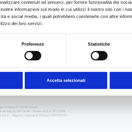
nalizzare contenuti ed annunci, per fornire funzionalità dei socia
inoltre informazioni sul modo in cui utilizzi il nostro sito con i n
icità e social media, i quali potrebbero combinarle con altre inform
lizzo dei loro servizi.
Preferenze
Statistiche
o di aiuto?
Area legale
Garanzie Legali
odotto
Cookie policy
ni di conformità
Privacy policy
Accetta selezionati
Preferenze cookie
Dichiarazione di accessibilità
lpio Traiano 57, 20149 Milano
ale versato 50.000.000€ - Numero R.E.A. N° 621918
 S.p.A. - Registro Imprese di Milano n. 97471310157